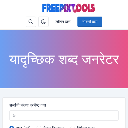
लॉगिन करा
नोंदणी करा
यादृच्छिक शब्द जनरेटर
शब्दांची संख्या प्रविष्ट करा
शब्द (सर्व)
केवळ क्रियापद
विशेषण फक्त