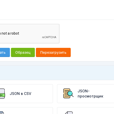
ать
Образец
Перезагрузить
JSON-
JSON в CSV
просмотрщик