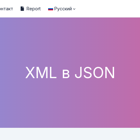
онтакт
Report
Русский
XML в JSON