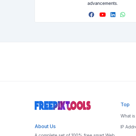
advancements.
Top
What is
About Us
IP Add
A complete set of 100% free smart Web