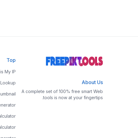
Top
is My IP
About Us
 Lookup
A complete set of 100% free smart Web
umbnail
tools is now at your fingertips.
nerator
lculator
lculator